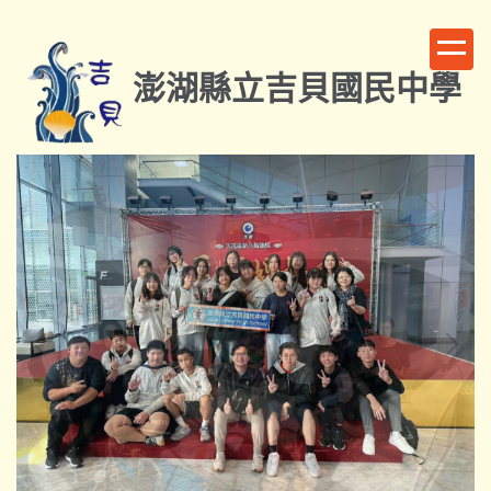
跳
到
主
澎湖縣立吉貝國民中學
要
內
容
區