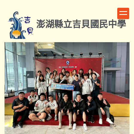
跳
到
主
澎湖縣立吉貝國民中學
要
內
容
區