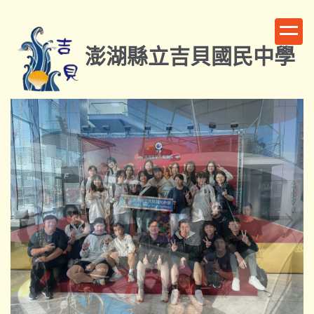
跳
到
主
澎湖縣立吉貝國民中學
要
內
容
區